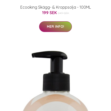
Ecooking Skägg- & Kroppsolja - 100ML
199 SEK
249 SEK
MER INFO!