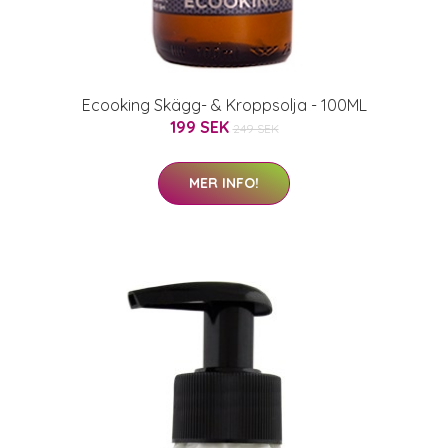
Ecooking Skägg- & Kroppsolja - 100ML
199 SEK
249 SEK
MER INFO!