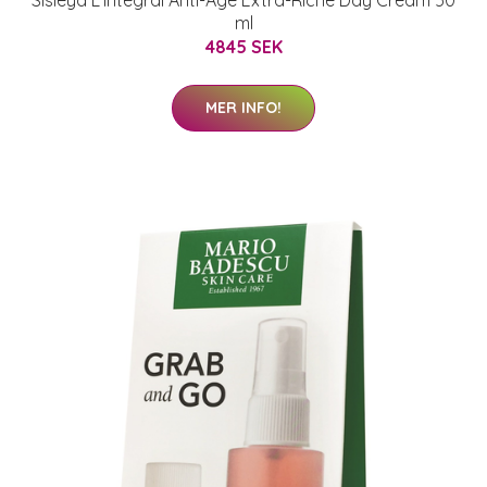
Sisleÿa L'Intégral Anti-Âge Extra-Riche Day Cream 50
ml
4845 SEK
MER INFO!