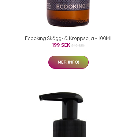
Ecooking Skägg- & Kroppsolja - 100ML
199 SEK
249 SEK
MER INFO!