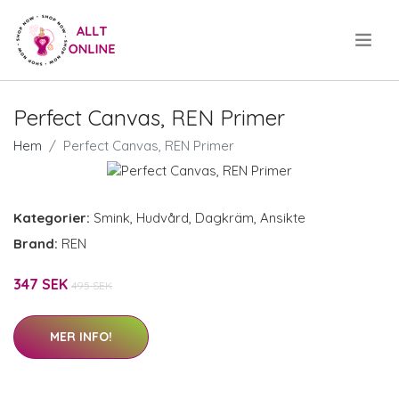
.
Perfect Canvas, REN Primer
Hem
Perfect Canvas, REN Primer
Kategorier:
Smink
,
Hudvård
,
Dagkräm
,
Ansikte
Brand:
REN
347 SEK
495 SEK
MER INFO!