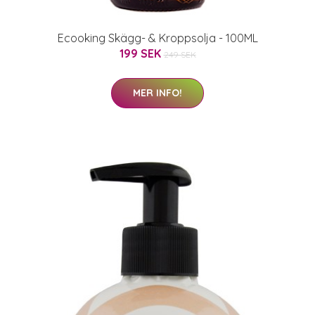
Ecooking Skägg- & Kroppsolja - 100ML
199 SEK
249 SEK
MER INFO!