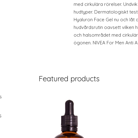
med cirkulära rörelser. Undvi
hudtyper. Dermatologiskt tes
Hyaluron Face Gel nu och låt d
hudvårdsrutin oavsett vilken h
och halsområdet med cirkulär
ögonen. NIVEA For Men Anti A
Featured products
s