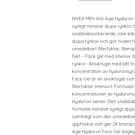
NIVEA MEN Anti Age Hyaluron 
synligt minskar djupa rynkor o
snabbabsorberande, icke-klib
djupa rynkor och gör huden f
omedelbart återfuktar, återup
fukt. - Face gel med intensiv 
rynkor- Ansiktsgel med lätt 
koncentration av hyaluronsyr
Face Gel är en ansiktsgel som
återfuktar intensivt. Formulan
koncentrationen av hyalurons
Hyaluron-serien. Den snabbab
formulan minskar synligt djup
samtidigt som den omedelbart
uppfriskar och ger 24 timmars
Age Hyaluron Face Gel daglig