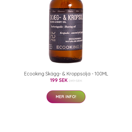
Ecooking Skägg- & Kroppsolja - 100ML
199 SEK
249 SEK
MER INFO!