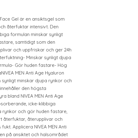
Face Gel är en ansiktsgel som
ch återfuktar intensivt. Den
biga formulan minskar synligt
astare, samtidigt som den
plivar och uppfriskar och ger 24h
återfuktning- Minskar synligt djupa
formula- Gör huden fastare- Hög
aNIVEA MEN Anti Age Hyaluron
 synligt minskar djupa rynkor och
 innehåller den högsta
yra bland NIVEA MEN Anti Age
sorberande, icke-klibbiga
a rynkor och gör huden fastare,
 återfuktar, återupplivar och
 fukt. Applicera NIVEA MEN Anti
en på ansiktet och halsområdet