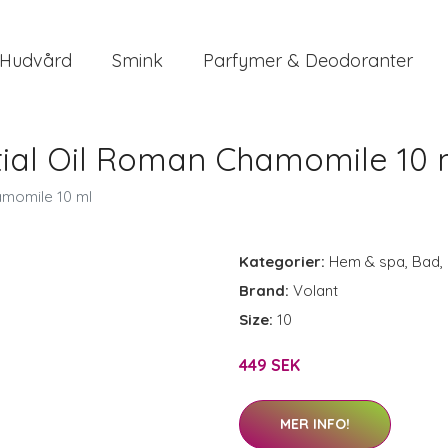
Hudvård
Smink
Parfymer & Deodoranter
tial Oil Roman Chamomile 10 
amomile 10 ml
Kategorier:
Hem & spa
,
Bad
,
Brand:
Volant
Size:
10
449 SEK
MER INFO!