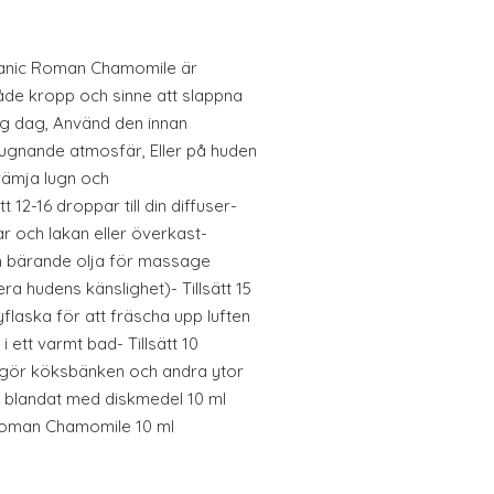
ganic Roman Chamomile är
åde kropp och sinne att slappna
ång dag, Använd den innan
ugnande atmosfär, Eller på huden
rämja lugn och
 12-16 droppar till din diffuser-
r och lakan eller överkast-
 en bärande olja för massage
era hudens känslighet)- Tillsätt 15
flaska för att fräscha upp luften
i ett varmt bad- Tillsätt 10
gör köksbänken och andra ytor
 blandat med diskmedel 10 ml
 Roman Chamomile 10 ml