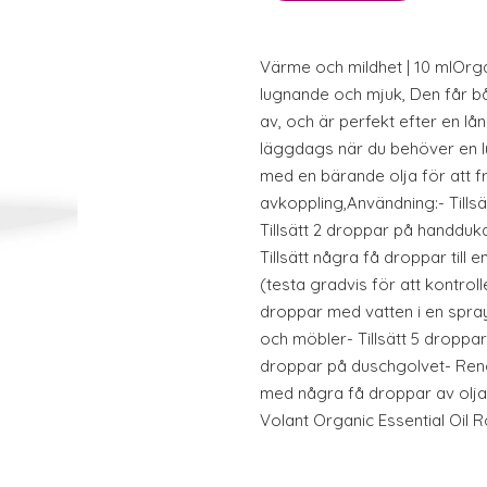
Värme och mildhet | 10 mlOr
lugnande och mjuk, Den får b
av, och är perfekt efter en l
läggdags när du behöver en l
med en bärande olja för att f
avkoppling,Användning:- Tillsätt
Tillsätt 2 droppar på handduka
Tillsätt några få droppar till
(testa gradvis för att kontroll
droppar med vatten i en spray
och möbler- Tillsätt 5 droppar 
droppar på duschgolvet- Ren
med några få droppar av olja
Volant Organic Essential Oil