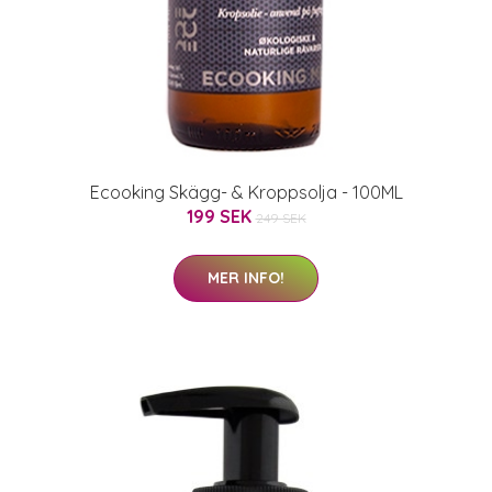
Ecooking Skägg- & Kroppsolja - 100ML
199 SEK
249 SEK
MER INFO!