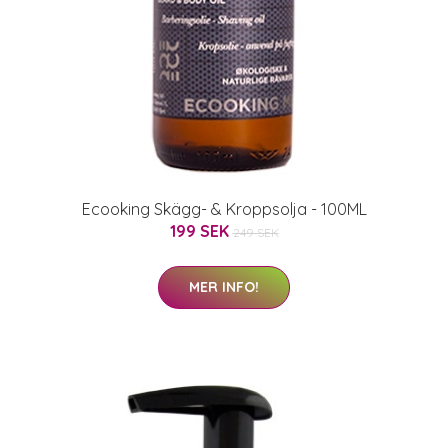
Ecooking Skägg- & Kroppsolja - 100ML
199 SEK
249 SEK
MER INFO!