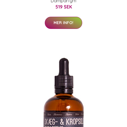
Damparfym
519 SEK
MER INFO!