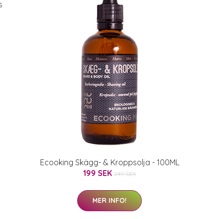
s
Ecooking Skägg- & Kroppsolja - 100ML
199 SEK
249 SEK
MER INFO!