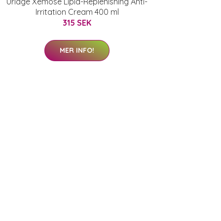
Uriage Xémose Lipid-Replenishing Anti-
Irritation Cream 400 ml
315 SEK
MER INFO!