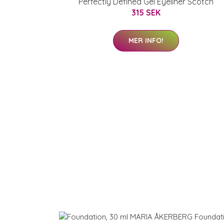
Perfectly Defined Gel Eyeliner Scotch
315 SEK
MER INFO!