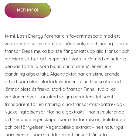
MER INFO!
14 ml, Lash Energy förenar din favoritmascara med ett
välgörande serum som ger både volym och näring till dina
fransar. Dess mjuka borste fångar lätt upp alla fransar och
definierar, lyfter och separerar varje strå med en naturligt
berikad formula som bland annat innehåller en unik
blandning algextrakt. Algextraktet har en stimulerande
effekt som ökar blodcirkulationen i dina fransrötter och
lämnar plats åt friska, starka fransar. Finns i två olika
versioner: svart för ökad volym och intensitet samt
transparent för en naturlig dina-fransar-fast-bättre-look.
Nyckelingredienser Marina algextrakt – har stimulerande
och renande egenskaper som stöttar mikrocirkulationen
och cellförnyelsen. Vegetabiliska extrakt – helt naturliga
ingredienser som skyddar dina fransar från yttre