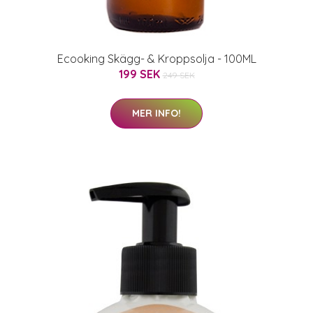
Ecooking Skägg- & Kroppsolja - 100ML
199 SEK
249 SEK
MER INFO!