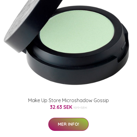
Make Up Store Microshadow Gossip
32.63 SEK
109 SEK
MER INFO!