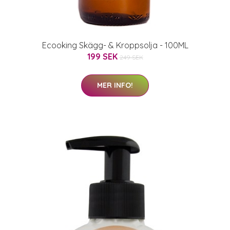
Ecooking Skägg- & Kroppsolja - 100ML
199 SEK
249 SEK
MER INFO!