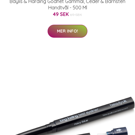
Baylis & Harding Godhet Gammal, Ceder & Bärnsten
Handtvål - 500 Ml
49 SEK
69 SEK
MER INFO!