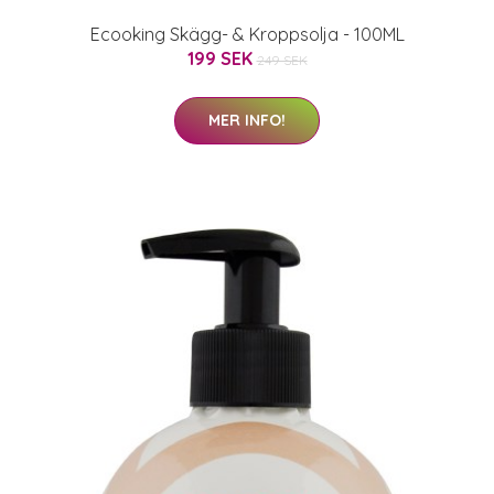
Ecooking Skägg- & Kroppsolja - 100ML
199 SEK
249 SEK
MER INFO!