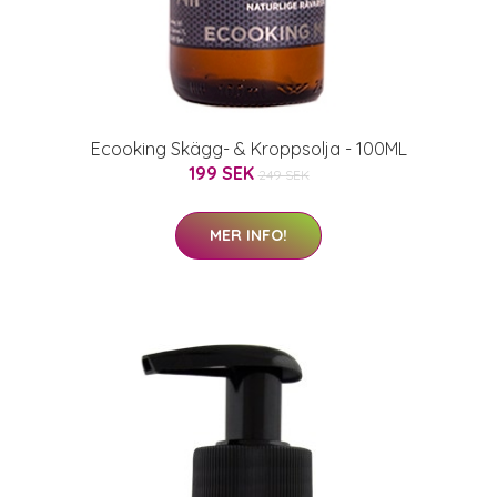
Ecooking Skägg- & Kroppsolja - 100ML
199 SEK
249 SEK
MER INFO!