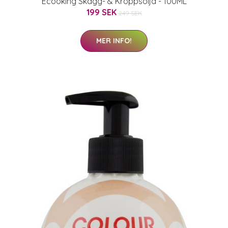
Ecooking Skägg- & Kroppsolja - 100ML
199 SEK
249 SEK
MER INFO!