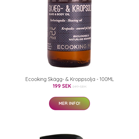
Ecooking Skägg- & Kroppsolja - 100ML
199 SEK
249 SEK
MER INFO!