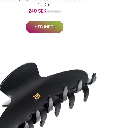
200ml
240 SEK
320 SEK
MER INFO!