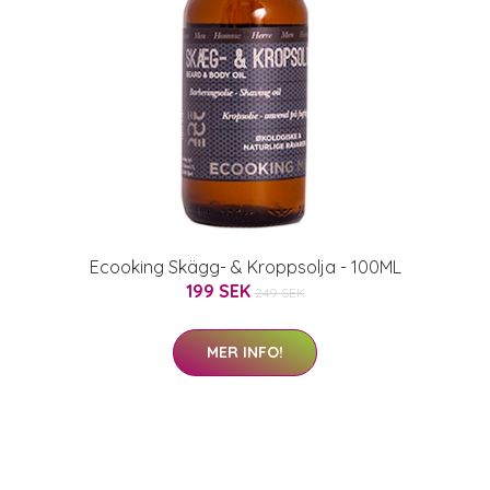
Ecooking Skägg- & Kroppsolja - 100ML
199 SEK
249 SEK
MER INFO!