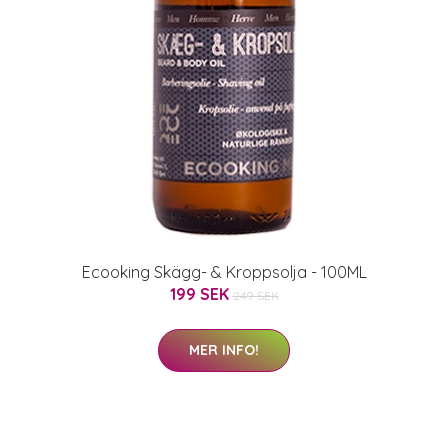
Ecooking Skägg- & Kroppsolja - 100ML
199 SEK
249 SEK
MER INFO!