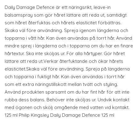
Daily Damage Defence är ett näringsrikt, leave-in
balsamspray som gör håret lättare att reda ut, samtidigt
som håret återfuktas och hårets elasticitet förbättras.
Skaka väl före användning. Spreja igenom längderna och
topparna i vått hår. Kan även användas på torrt hår. Använd
mindre sprej i längderna och i topparna om du har en finare
hårtextur. Ska inte sköljas ur. För alla hårtyper. Gör håret
lättare att reda ut.Verkar återfuktande och ökar hårets
elasticitet.Skaka väl före användning. Spreja på längderna
och topparna i fuktigt hår. Kan även användas i torrt hår
som ett extra näringstillskott mellan tvätt och styling.
Använd produkten sparsamt om du har fint hår för att inte
rubba dess balans. Behöver inte sköljas ur. Undvik kontakt
med ögonen och skölj omgående med vatten vid kontakt.
125 ml Philip Kingsley Daily Damage Defence 125 ml