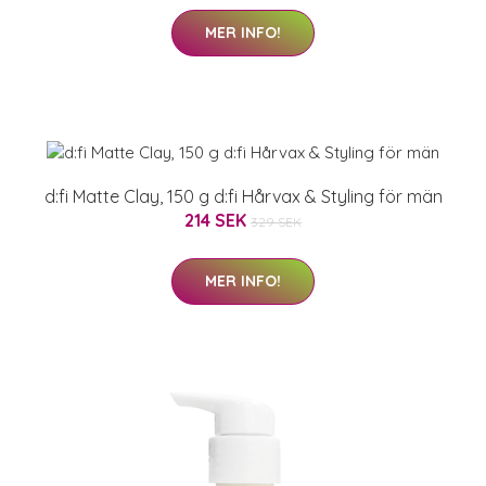
MER INFO!
d:fi Matte Clay, 150 g d:fi Hårvax & Styling för män
214 SEK
329 SEK
MER INFO!