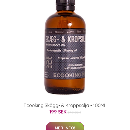
Ecooking Skägg- & Kroppsolja - 100ML
199 SEK
249 SEK
MER INFO!