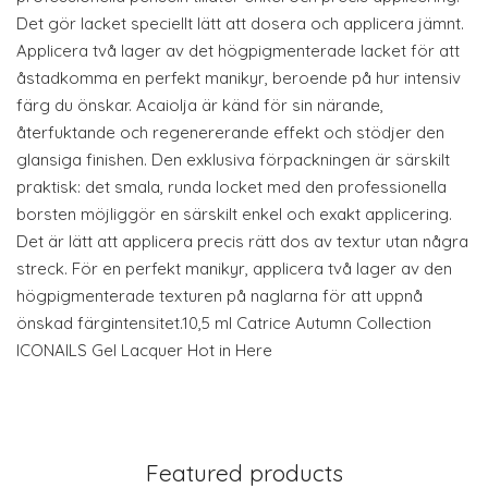
Det gör lacket speciellt lätt att dosera och applicera jämnt.
Applicera två lager av det högpigmenterade lacket för att
åstadkomma en perfekt manikyr, beroende på hur intensiv
färg du önskar. Acaiolja är känd för sin närande,
återfuktande och regenererande effekt och stödjer den
glansiga finishen. Den exklusiva förpackningen är särskilt
praktisk: det smala, runda locket med den professionella
borsten möjliggör en särskilt enkel och exakt applicering.
Det är lätt att applicera precis rätt dos av textur utan några
streck. För en perfekt manikyr, applicera två lager av den
högpigmenterade texturen på naglarna för att uppnå
önskad färgintensitet.10,5 ml Catrice Autumn Collection
ICONAILS Gel Lacquer Hot in Here
Featured products