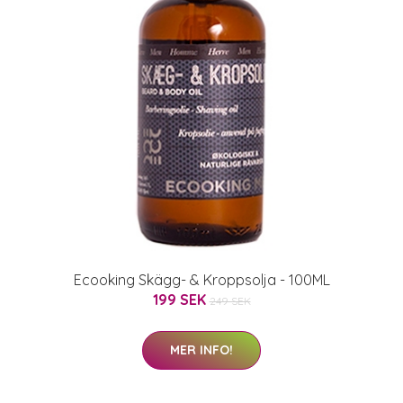
Ecooking Skägg- & Kroppsolja - 100ML
199 SEK
249 SEK
MER INFO!