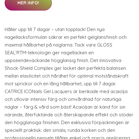
MER INFO!
Håller upp till 7 dagar – utan topplack! Den nya
nagellacksformulan säkrar en perfekt gelglansfinish och
maximal hållbarhet på naglarna. Tack vare GLOSS
SEAL’RTM-teknologin ger nagellacken en
uppseendeväckande högglansig finish. Det innovativa
Shock-Shield Complex ger lacket den perfekta balansen
mellan elasticitet och hårdhet för optimal motståndskraft
mot sprickor och en lång hållbarhet, upp till 7 dagar.
CATRICE ICONails Gel Lacquers är berikade med acaiolja
och utlovar intensiv färg och omvårdnad för naturliga
naglar – färg & vård som bäst! Acaioljan är känd för sin
närande, återfuktande och återskapande effekt och stöder
den högglansiga finishen. Den exklusiva förpackningen är
speciellt praktisk: den smala, runda korken och den
professionella penseln tillåter enkel och precis applicering.