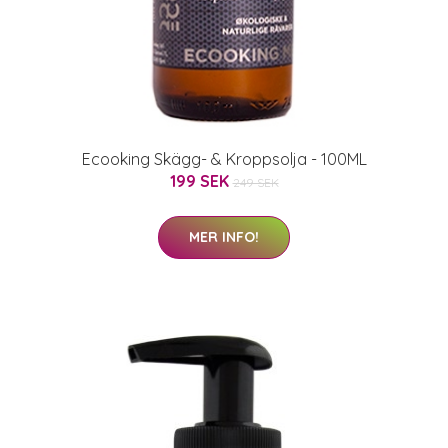
Ecooking Skägg- & Kroppsolja - 100ML
199 SEK
249 SEK
MER INFO!