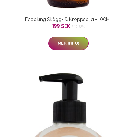
Ecooking Skägg- & Kroppsolja - 100ML
199 SEK
249 SEK
MER INFO!