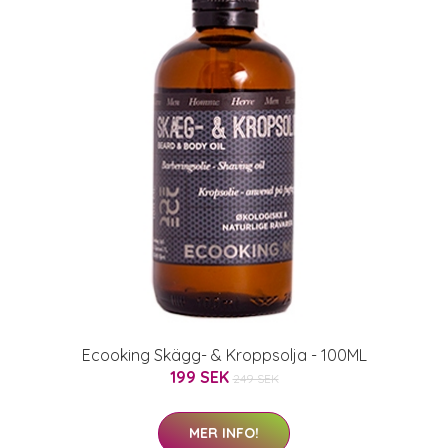
Ecooking Skägg- & Kroppsolja - 100ML
199 SEK
249 SEK
MER INFO!