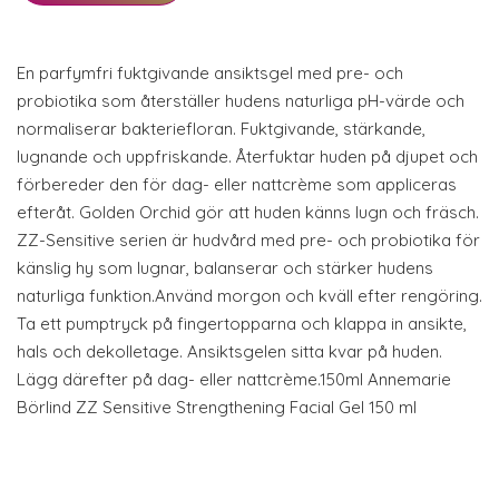
En parfymfri fuktgivande ansiktsgel med pre- och
probiotika som återställer hudens naturliga pH-värde och
normaliserar bakteriefloran. Fuktgivande, stärkande,
lugnande och uppfriskande. Återfuktar huden på djupet och
förbereder den för dag- eller nattcrème som appliceras
efteråt. Golden Orchid gör att huden känns lugn och fräsch.
ZZ-Sensitive serien är hudvård med pre- och probiotika för
känslig hy som lugnar, balanserar och stärker hudens
naturliga funktion.Använd morgon och kväll efter rengöring.
Ta ett pumptryck på fingertopparna och klappa in ansikte,
hals och dekolletage. Ansiktsgelen sitta kvar på huden.
Lägg därefter på dag- eller nattcrème.150ml Annemarie
Börlind ZZ Sensitive Strengthening Facial Gel 150 ml