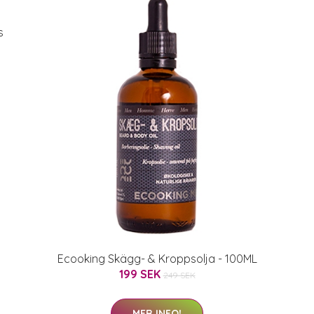
s
Ecooking Skägg- & Kroppsolja - 100ML
199 SEK
249 SEK
MER INFO!