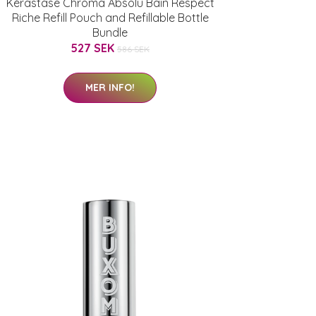
Kérastase Chroma Absolu Bain Respect
Riche Refill Pouch and Refillable Bottle
Bundle
527 SEK
586 SEK
MER INFO!