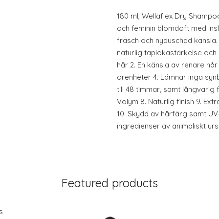
180 ml, Wellaflex Dry Shampoo 
och feminin blomdoft med insl
fräsch och nyduschad känsla.
naturlig tapiokastärkelse och 
hår 2. En känsla av renare hår
orenheter 4. Lämnar inga synb
till 48 timmar, samt långvarig f
Volym 8. Naturlig finish 9. E
10. Skydd av hårfärg samt UV
ingredienser av animaliskt ur
Featured products