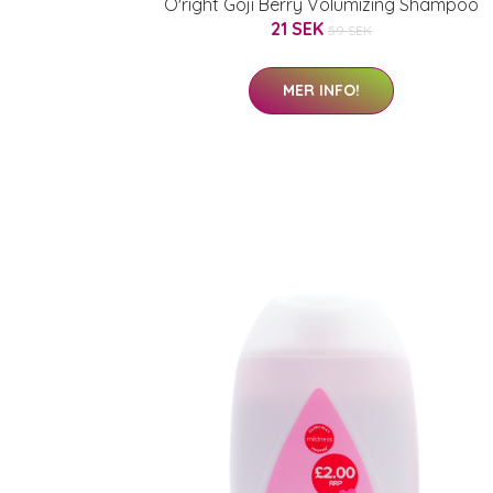
O'right Goji Berry Volumizing Shampoo
21 SEK
59 SEK
MER INFO!