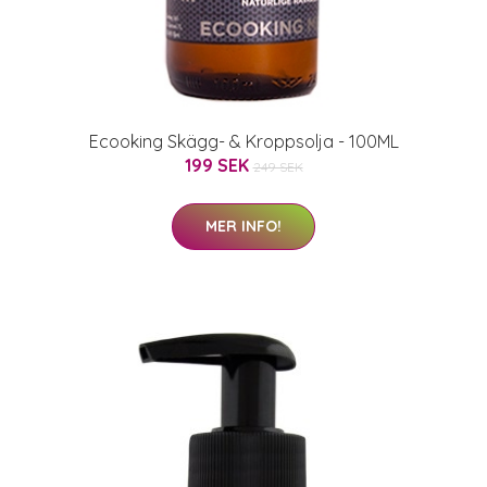
Ecooking Skägg- & Kroppsolja - 100ML
199 SEK
249 SEK
MER INFO!