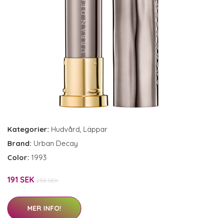
Kategorier:
Hudvård
,
Läppar
Brand:
Urban Decay
Color:
1993
191 SEK
238 SEK
MER INFO!