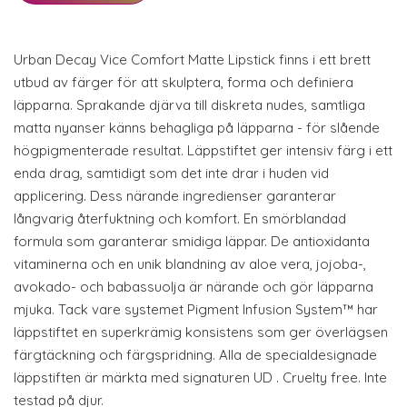
Urban Decay Vice Comfort Matte Lipstick finns i ett brett
utbud av färger för att skulptera, forma och definiera
läpparna. Sprakande djärva till diskreta nudes, samtliga
matta nyanser känns behagliga på läpparna - för slående
högpigmenterade resultat. Läppstiftet ger intensiv färg i ett
enda drag, samtidigt som det inte drar i huden vid
applicering. Dess närande ingredienser garanterar
långvarig återfuktning och komfort. En smörblandad
formula som garanterar smidiga läppar. De antioxidanta
vitaminerna och en unik blandning av aloe vera, jojoba-,
avokado- och babassuolja är närande och gör läpparna
mjuka. Tack vare systemet Pigment Infusion System™ har
läppstiftet en superkrämig konsistens som ger överlägsen
färgtäckning och färgspridning. Alla de specialdesignade
läppstiften är märkta med signaturen UD . Cruelty free. Inte
testad på djur.