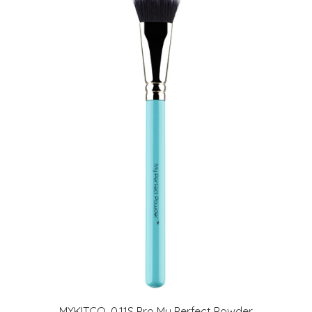
MYKITCO. 0.11S Pro My Perfect Powder