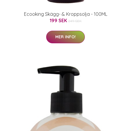
Ecooking Skägg- & Kroppsolja - 100ML
199 SEK
249 SEK
MER INFO!