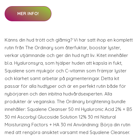
MER INFO!
Känns din hud trött och glåmig? Vi har satt ihop en komplett
rutin från The Ordinary som återfuktar, boostar lyster,
verkar utjämnande och ger din hud nytt liv. Kitet innehåller
bl.a. Hyaluronsyra, som hjälper huden att kapsla in fukt,
Squalene som mjukgör och C-vitamin som främjar lyster
och klarhet samt arbetar på pigmenteringar. Detta kit
passar för alla hudtyper och är en perfekt rutin både för
nybörjaren och den inbitna hudvårdsexperten. Alla
produkter är veganska. The Ordinary brightening bundle
innehåller: Squalene Cleanser 50 ml Hyaluronic Acid 2% + B5
30 ml Ascorbyl Glucoside Solution 12% 30 ml Natural
Moisturizing Factors + HA 30 ml Användning: Börja din rutin
med att rengöra ansiktet varsamt med Squalene Cleanser. ​​