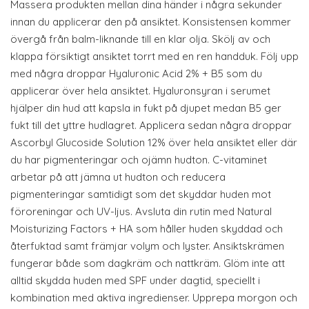
Massera produkten mellan dina händer i några sekunder
innan du applicerar den på ansiktet. Konsistensen kommer
övergå från balm-liknande till en klar olja. Skölj av och
klappa försiktigt ansiktet torrt med en ren handduk. Följ upp
med några droppar Hyaluronic Acid 2% + B5 som du
applicerar över hela ansiktet. Hyaluronsyran i serumet
hjälper din hud att kapsla in fukt på djupet medan B5 ger
fukt till det yttre hudlagret. Applicera sedan några droppar
Ascorbyl Glucoside Solution 12% över hela ansiktet eller där
du har pigmenteringar och ojämn hudton. C-vitaminet
arbetar på att jämna ut hudton och reducera
pigmenteringar samtidigt som det skyddar huden mot
föroreningar och UV-ljus. Avsluta din rutin med Natural
Moisturizing Factors + HA som håller huden skyddad och
återfuktad samt främjar volym och lyster. Ansiktskrämen
fungerar både som dagkräm och nattkräm. Glöm inte att
alltid skydda huden med SPF under dagtid, speciellt i
kombination med aktiva ingredienser. Upprepa morgon och