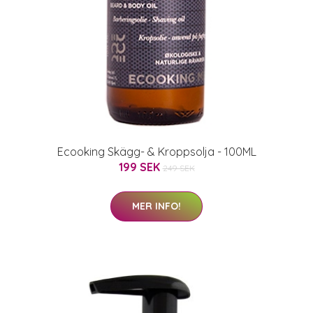
Ecooking Skägg- & Kroppsolja - 100ML
199 SEK
249 SEK
MER INFO!