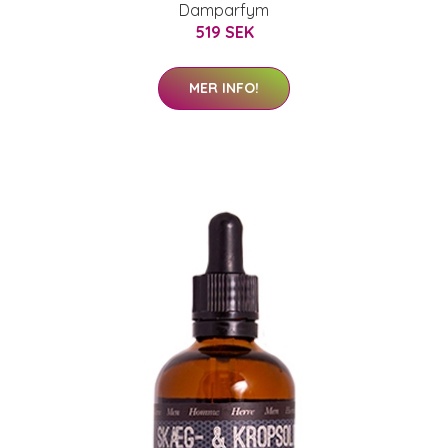
Damparfym
519 SEK
MER INFO!