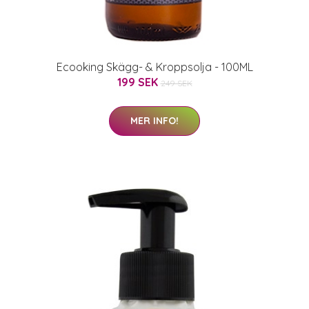
Ecooking Skägg- & Kroppsolja - 100ML
199 SEK
249 SEK
MER INFO!