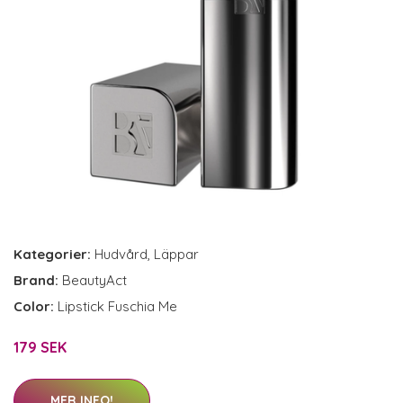
Kategorier:
Hudvård
,
Läppar
Brand:
BeautyAct
Color:
Lipstick Fuschia Me
179 SEK
MER INFO!