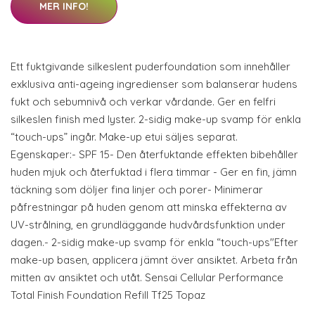
MER INFO!
Ett fuktgivande silkeslent puderfoundation som innehåller
exklusiva anti-ageing ingredienser som balanserar hudens
fukt och sebumnivå och verkar vårdande. Ger en felfri
silkeslen finish med lyster. 2-sidig make-up svamp för enkla
“touch-ups” ingår. Make-up etui säljes separat.
Egenskaper:- SPF 15- Den återfuktande effekten bibehåller
huden mjuk och återfuktad i flera timmar - Ger en fin, jämn
täckning som döljer fina linjer och porer- Minimerar
påfrestningar på huden genom att minska effekterna av
UV-strålning, en grundläggande hudvårdsfunktion under
dagen.- 2-sidig make-up svamp för enkla “touch-ups"Efter
make-up basen, applicera jämnt över ansiktet. Arbeta från
mitten av ansiktet och utåt. Sensai Cellular Performance
Total Finish Foundation Refill Tf25 Topaz