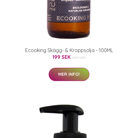
Ecooking Skägg- & Kroppsolja - 100ML
199 SEK
249 SEK
MER INFO!