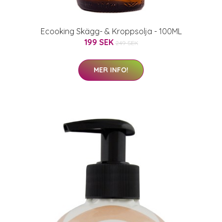
Ecooking Skägg- & Kroppsolja - 100ML
199 SEK
249 SEK
MER INFO!