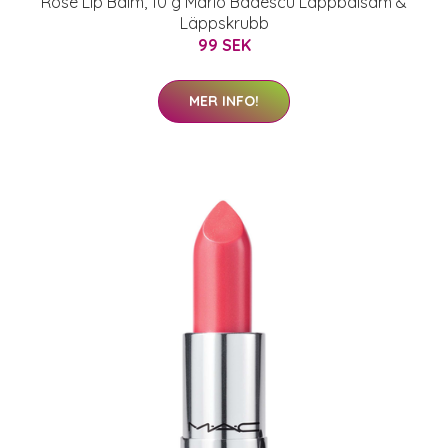
Rose Lip Balm, 10 g Mario Badescu Läppbalsam &
Läppskrubb
99 SEK
MER INFO!