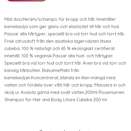
Mild duschkräm/schampo för kropp och hår. Innehåller
kameliaolja som ger glans och elasticitet till hår och hud.
Passar alla hårtyper, speciellt bra vid torr hud och torrt hår.
Frisk citrusdoft från den asiatiska lagerväxten litsea
cubeba. 100 % naturligt och 65 % ekologiskt certifierat
innehåll. 100 % vegansk.Passar alla hud- och hårtyper.
Speciellt bra vid torr hud och torrt hår. Även bra vid torr och
känslig hårbotten. Balsameffekt från
kameliaoljan.Koncentrerat, blanda en liten mängd med
vatten och fördela över vått hår och kropp. Massera in och
skölj ur. Avsluta gärna med svalt vatten.200ml Rosenserien
Shampoo for Hair and Body Litsea Cubeba 200 ml