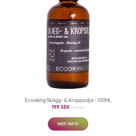
Ecooking Skägg- & Kroppsolja - 100ML
199 SEK
249 SEK
MER INFO!