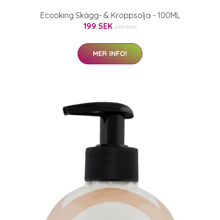
Ecooking Skägg- & Kroppsolja - 100ML
199 SEK
249 SEK
MER INFO!