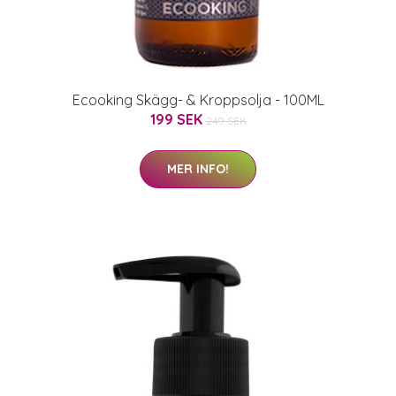
Ecooking Skägg- & Kroppsolja - 100ML
199 SEK
249 SEK
MER INFO!