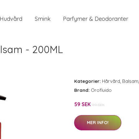
Hudvård
Smink
Parfymer & Deodoranter
alsam - 200ML
Kategorier:
Hårvård
,
Balsam
Brand:
Orofluido
59 SEK
99 SEK
MER INFO!