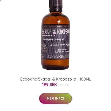
Ecooking Skägg- & Kroppsolja - 100ML
199 SEK
249 SEK
MER INFO!