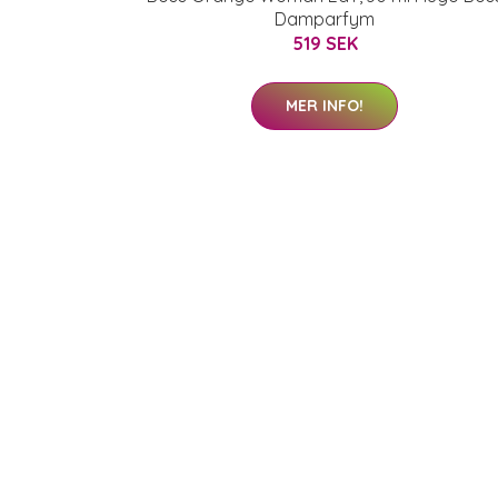
Damparfym
519 SEK
MER INFO!