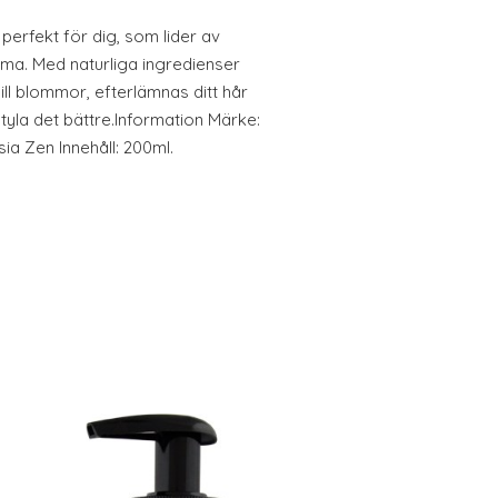
perfekt för dig, som lider av
tama. Med naturliga ingredienser
ll blommor, efterlämnas ditt hår
styla det bättre.Information Märke:
ia Zen Innehåll: 200ml.