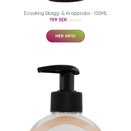
Ecooking Skägg- & Kroppsolja - 100ML
199 SEK
249 SEK
MER INFO!