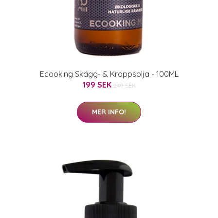
Ecooking Skägg- & Kroppsolja - 100ML
199 SEK
249 SEK
MER INFO!