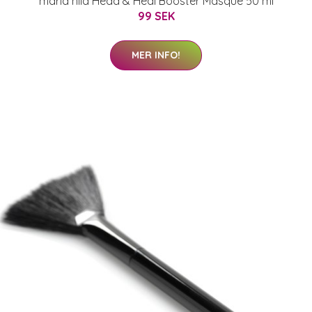
maria nila Head & Heal Booster Masque 50 ml
99 SEK
MER INFO!