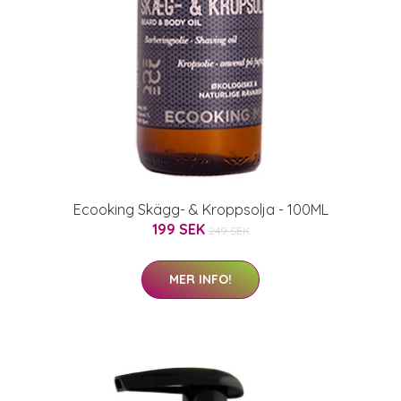
Ecooking Skägg- & Kroppsolja - 100ML
199 SEK
249 SEK
MER INFO!