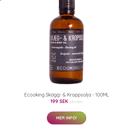
Ecooking Skägg- & Kroppsolja - 100ML
199 SEK
249 SEK
MER INFO!