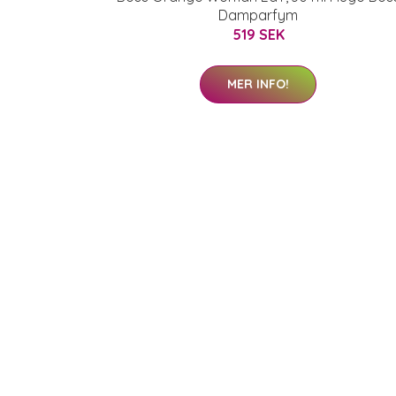
Damparfym
519 SEK
MER INFO!