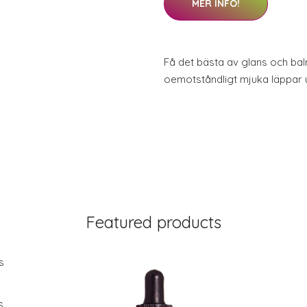
MER INFO!
Få det bästa av glans och balm
oemotståndligt mjuka läppar u
Featured products
s