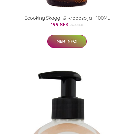
Ecooking Skägg- & Kroppsolja - 100ML
199 SEK
249 SEK
MER INFO!