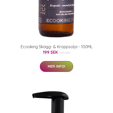
Ecooking Skägg- & Kroppsolja - 100ML
199 SEK
249 SEK
MER INFO!