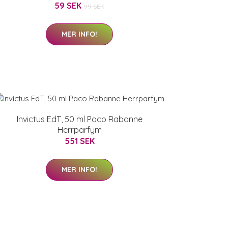
59 SEK
99 SEK
MER INFO!
Invictus EdT, 50 ml Paco Rabanne
Herrparfym
551 SEK
MER INFO!