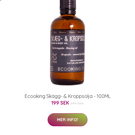
Ecooking Skägg- & Kroppsolja - 100ML
199 SEK
249 SEK
MER INFO!