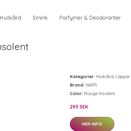
Hudvård
Smink
Parfymer & Deodoranter
nsolent
Kategorier:
Hudvård
,
Läppar
Brand:
NARS
Color:
Rouge Insolent
295 SEK
MER INFO!