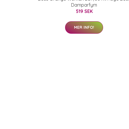
Damparfym
519 SEK
MER INFO!