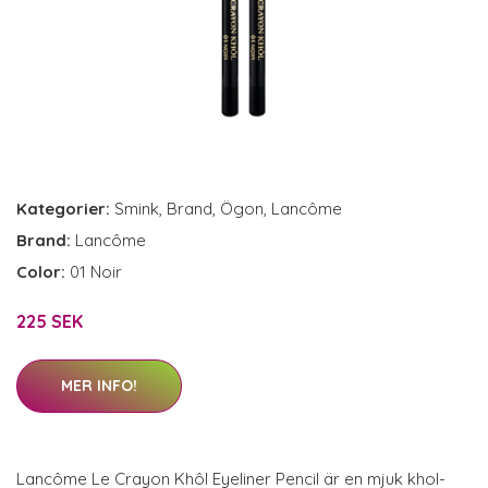
Kategorier:
Smink
,
Brand
,
Ögon
,
Lancôme
Brand:
Lancôme
Color:
01 Noir
225 SEK
MER INFO!
Lancôme Le Crayon Khôl Eyeliner Pencil är en mjuk khol-