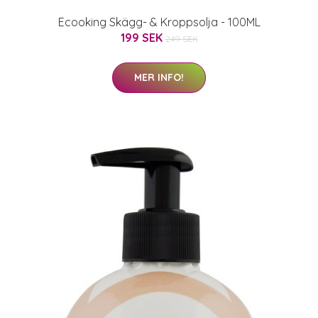
Ecooking Skägg- & Kroppsolja - 100ML
199 SEK
249 SEK
MER INFO!