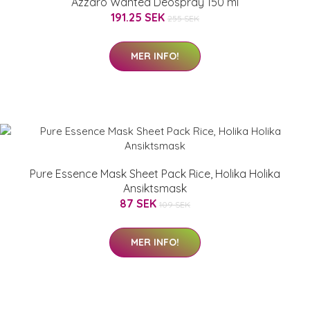
Azzaro Wanted Deospray 150 ml
191.25 SEK
255 SEK
MER INFO!
Pure Essence Mask Sheet Pack Rice, Holika Holika
Ansiktsmask
87 SEK
109 SEK
MER INFO!