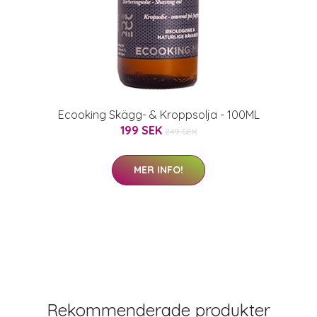
Ecooking Skägg- & Kroppsolja - 100ML
199 SEK
249 SEK
MER INFO!
Rekommenderade produkter