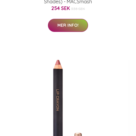
Shades) - MACSmash
254 SEK
338 SEK
MER INFO!