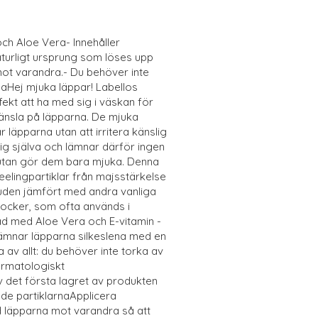
ch Aloe Vera- Innehåller
aturligt ursprung som löses upp
mot varandra.- Du behöver inte
naHej mjuka läppar! Labellos
ekt att ha med sig i väskan för
känsla på läpparna. De mjuka
r läpparna utan att irritera känslig
sig själva och lämnar därför ingen
 utan gör dem bara mjuka. Denna
peelingpartiklar från majsstärkelse
en jämfört med andra vanliga
socker, som ofta används i
ad med Aloe Vera och E-vitamin -
lämnar läpparna silkeslena med en
 av allt: du behöver inte torka av
ermatologiskt
 det första lagret av produkten
ande partiklarnaApplicera
 läpparna mot varandra så att