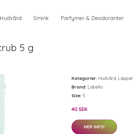
Hudvård
Smink
Parfymer & Deodoranter
crub 5 g
Kategorier:
Hudvård
,
Läppar
Brand:
Labello
Size:
5
40 SEK
MER INFO!