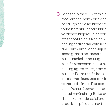
Läppscrub med E-Vitamin o
exfolierande partiklar av n
när du gnider dina läppar 
torka bort skrubbpartiklar
vårdande läppscrub är perf
att snabbt få en silkeslen 
peelingpartiklarna exfoliera
hud. Partiklarna löser upp 
kladdig hinna på läpparna
scrub innehåller naturliga 
som är skonsamma mot hud
peelingingredienser, som 
scrubar. Formulan är berik
partiklarna löses upp och 
välvårdad känsla. Det bästa
dem! Denna läppvård är d
testad.Användning:Torka av
tills du känner de exfolier
produkten på läpparnaGnid