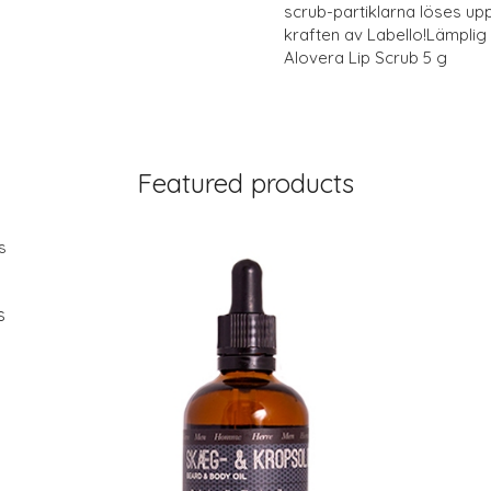
scrub-partiklarna löses u
kraften av Labello!Lämplig
Alovera Lip Scrub 5 g
Featured products
s