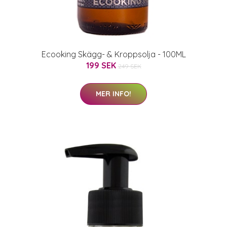
Ecooking Skägg- & Kroppsolja - 100ML
199 SEK
249 SEK
MER INFO!