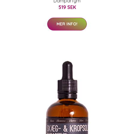
Damparfym
519 SEK
MER INFO!