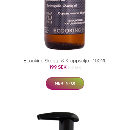
Ecooking Skägg- & Kroppsolja - 100ML
199 SEK
249 SEK
MER INFO!