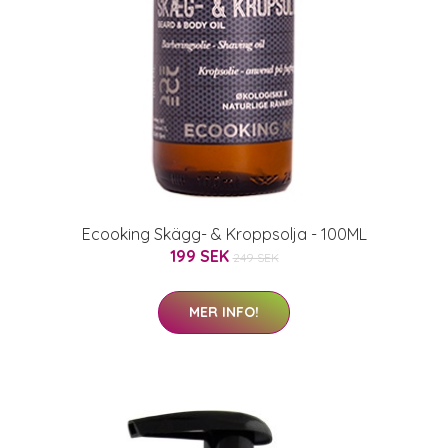
Ecooking Skägg- & Kroppsolja - 100ML
199 SEK
249 SEK
MER INFO!