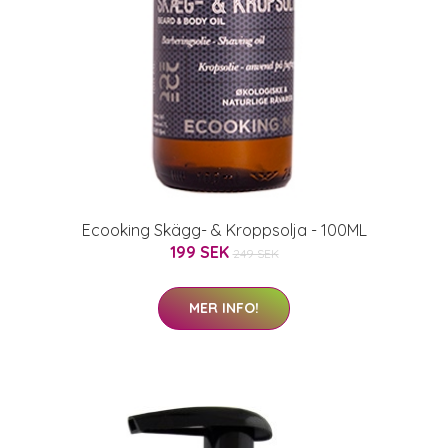
Ecooking Skägg- & Kroppsolja - 100ML
199 SEK
249 SEK
MER INFO!