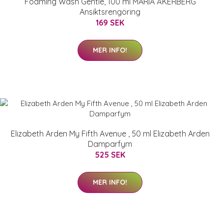
Foaming Wash Gentle, 100 ml MARIA ÅKERBERG
Ansiktsrengöring
169 SEK
MER INFO!
Elizabeth Arden My Fifth Avenue , 50 ml Elizabeth Arden
Damparfym
525 SEK
MER INFO!