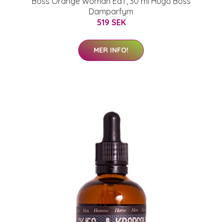
Boss Orange Woman EdT, 30 ml Hugo Boss
Damparfym
519 SEK
MER INFO!