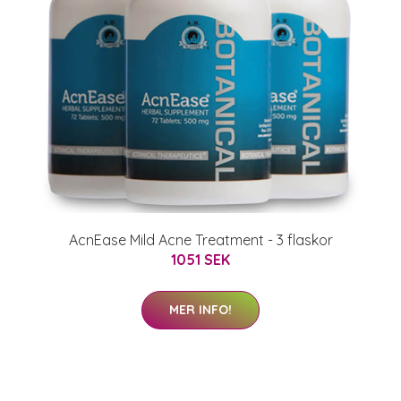
AcnEase Mild Acne Treatment - 3 flaskor
1051 SEK
MER INFO!