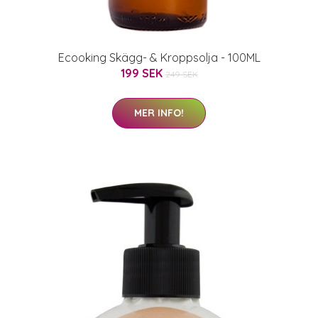
Ecooking Skägg- & Kroppsolja - 100ML
199 SEK
249 SEK
MER INFO!